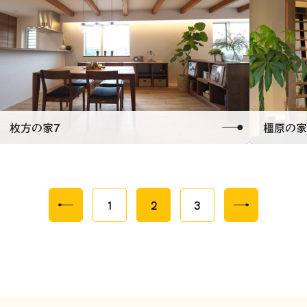
枚方の家7
橿原の家
1
2
3