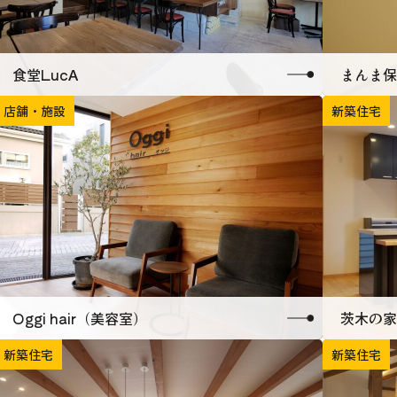
食堂LucA
まんま保
店舗・施設
新築住宅
Oggi hair（美容室）
茨木の家
新築住宅
新築住宅