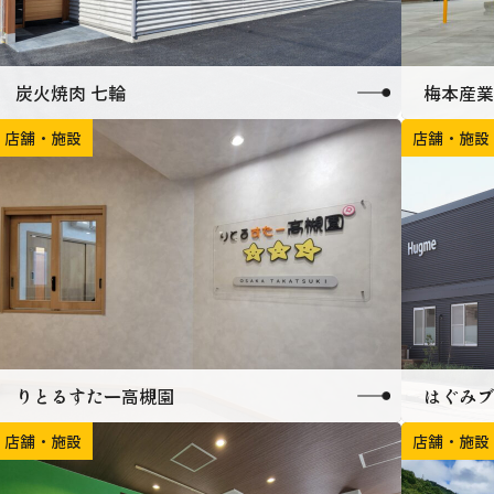
炭火焼肉 七輪
梅本産業
店舗・施設
店舗・施設
りとるすたー高槻園
はぐみブ
店舗・施設
店舗・施設