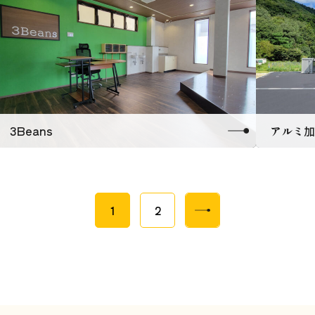
3Beans
アルミ加
1
2